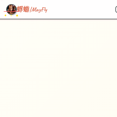
~~~
★
♡
✦
✧
♥
~
→
↗
蜉蝣|MayFly
✦ ✧ ★