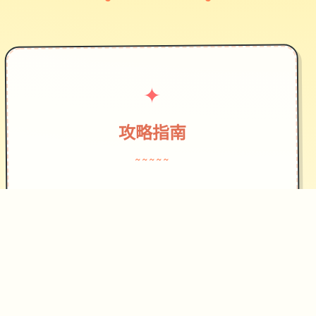
✦
攻略指南
~~~~~
蜉蝣官网故事背景设定在德文郡，这座
庞大的超级都市呈现出明显的社会阶层
分化，被划分为上下两个截然不同的区
域。上层区域环境优雅，高楼耸立，是
富商巨贾和社会精英的居住地；而下层
区域则人口密集，生活着普通劳动者和