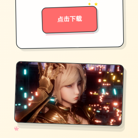
→
✦ ★
点击下载
✧
♡
★
♥