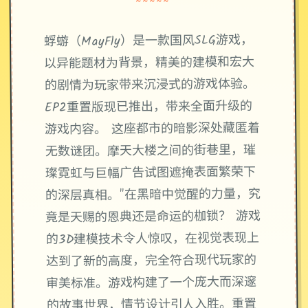
~~~~~
蜉蝣（MayFly）是一款国风SLG游戏，
以异能题材为背景，精美的建模和宏大
的剧情为玩家带来沉浸式的游戏体验。
EP2重置版现已推出，带来全面升级的
游戏内容。 这座都市的暗影深处藏匿着
无数谜团。摩天大楼之间的街巷里，璀
璨霓虹与巨幅广告试图遮掩表面繁荣下
的深层真相。"在黑暗中觉醒的力量，究
竟是天赐的恩典还是命运的枷锁？ 游戏
的3D建模技术令人惊叹，在视觉表现上
达到了新的高度，完全符合现代玩家的
审美标准。游戏构建了一个庞大而深邃
的故事世界，情节设计引人入胜。重置