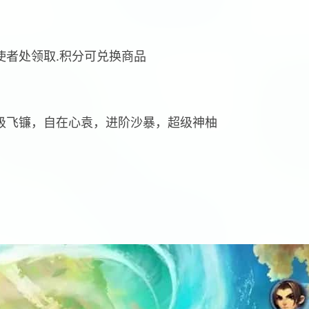
使者处领取.积分可兑换商品
超级飞镰，自在心袁，进阶沙暴，超级神柚