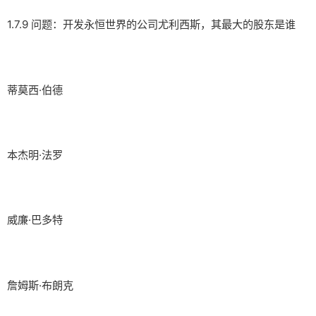
1.7.9 问题：开发永恒世界的公司尤利西斯，其最大的股东是谁
蒂莫西·伯德
本杰明·法罗
威廉·巴多特
詹姆斯·布朗克