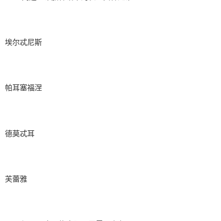
埃尔忒尼斯
帕耳塞福涅
德莫忒耳
芙蕾雅