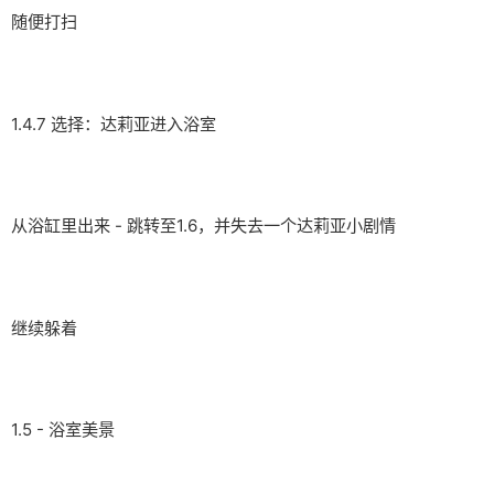
随便打扫
1.4.7 选择：达莉亚进入浴室
从浴缸里出来 - 跳转至1.6，并失去一个达莉亚小剧情
继续躲着
1.5 - 浴室美景