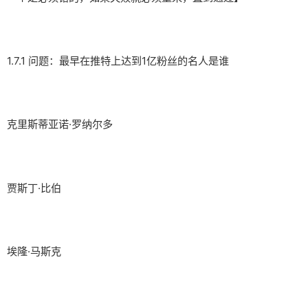
1.7.1 问题：最早在推特上达到1亿粉丝的名人是谁
克里斯蒂亚诺·罗纳尔多
贾斯丁·比伯
埃隆·马斯克