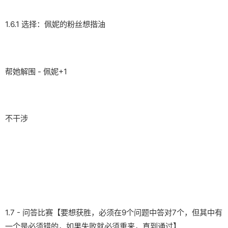
1.6.1 选择：佩妮的粉丝想揩油
帮她解围 - 佩妮+1
不干涉
1.7 - 问答比赛【要想获胜，必须在9个问题中答对7个，但其中有
一个是必须错的，如果失败就必须重来，直到通过】