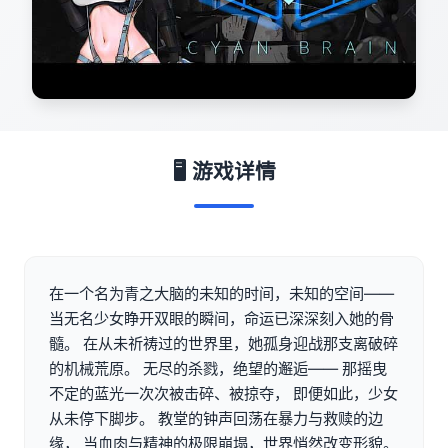
🖥️ 游戏详情
在一个名为青之大脑的未知的时间，未知的空间——
当无名少女睁开双眼的瞬间，命运已深深刻入她的骨
髓。 在从未祈祷过的世界里，她孤身迎战那支离破碎
的机械荒原。 无尽的杀戮，绝望的邂逅—— 那摇曳
不定的蓝光一次次被击碎、被掠夺， 即便如此，少女
从未停下脚步。 教堂的钟声回荡在暴力与救赎的边
缘， 当血肉与精神的极限崩塌，世界悄然改变形貌。