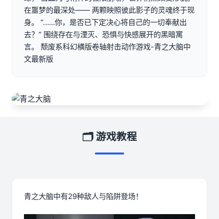
在噩梦的最深处—— 两颗映照彼此影子的灵魂终于现
身。 “……你，是否已下定决心将自己的一切奉献出
去？” 围绕存在与湮灭、恐惧与快感展开的黑暗寓
言。 颓废系科幻横版卷轴射击动作游戏-青之大脑中
文最新版
🗂️ 游戏教程
青之大脑中有29种敌人与陷阱登场！