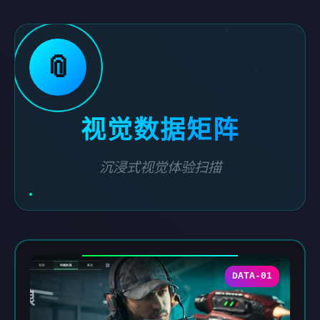
📎
视觉数据矩阵
沉浸式视觉体验扫描
DATA-01